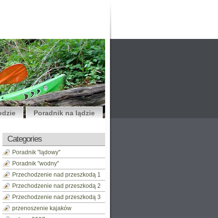
odzie
Poradnik na lądzie
Categories
Poradnik "lądowy"
Poradnik "wodny"
Przechodzenie nad przeszkodą 1
Przechodzenie nad przeszkodą 2
Przechodzenie nad przeszkodą 3
przenoszenie kajaków