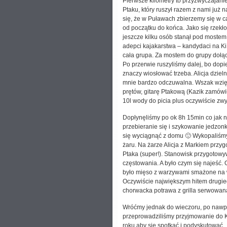
Pierwsze kilometry to przyzwyczajanie
Ptaku, który ruszył razem z nami już 
się, że w Puławach zbierzemy się w ca
od początku do końca. Jako się rzekło
jeszcze kilku osób stanął pod mostem
adepci kajakarstwa – kandydaci na Ki
cała grupa. Za mostem do grupy dołąc
Po przerwie ruszyliśmy dalej, bo dop
znaczy wiosłować trzeba. Alicja dzielni
mnie bardzo odczuwalna. Wszak wzięl
prętów, gitarę Ptakową (Kazik zamówił
10l wody do picia plus oczywiście zw
Dopłynęliśmy po ok 8h 15min co jak n
przebieranie się i szykowanie jedzonk
się wyciągnąć z domu 🙂 Wykopaliśmy n
żaru. Na żarze Alicja z Markiem przy
Ptaka (super!). Stanowisk przygotowyw
częstowania. A było czym się najeść. O
było mięso z warzywami smażone na w
Oczywiście największym hitem drugieg
chorwacka potrawa z grilla serwowana
Wróćmy jednak do wieczoru, po nawpy
przeprowadziliśmy przyjmowanie do K
roku aby się spotkać i podyskutować…