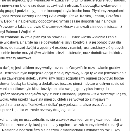
 się do tegorocznych warunków – szukanie nurtu i płynięcie ściśle jego śladem.
na pierwszym kilometrze doświadczył łach i płycizn. Na początku wydawało mi
łą grupę i podzielimy, jednak koncepcja była trochę inna. Płyniemy zespołami
, nasz zespół złożony z naszej z Alą dwójki, Ptaka, Kazika, Leszka, Grześka i
 w Dęblinie na pierwszy odpoczynek. W tym czasie dogonili nas najnowsi
Mowców, a także panowie Chyczewscy, którzy startowali z innego miejsca niż
zył Batman i Wojtek M.
iero zrobione 36 km a plan był na prawie 80… Więc wiosła w dłonie i zapie…
e wiosłowała na tyle na ile pozwalały jej siły i kondycja, a jej pomoc była dla
iśmy do naszej dwójki wygodny 4 osobowy namiot, ruszt zrobiony z 6 grubych
 sobie trochę muzyki 🙂 w wielkim i ciężkim futerale, oraz dodatkowo bukłak z
ykłe rzeczy obozowe.
a dwójkę jest całkiem przyzwoitym czasem. Oczywiście rozstawianie gratów,
a. Jedzonko było najlepszą opcją z całej wyprawy, Alicja tylko dla jedzonka dała
a zawietrznej dołek, ustawiliśmy ruszt i rozpaliliśmy ognień żeby było trochę
gotowali boską karkówkę, a dodatkowo jeszcze piersi indycze w ostrym sosie od
ania posiłków było kilka, każdy robił dla swojej grupy plus trochę do
prócz naszych specjałów były: żurek z kiełbasą i jajkiem – taki “uczciwy” i gęsty,
oku, Artur upiekł nawet na miejscu chleb i serwował go z mięsiwem.
o dnia rano była “karkówka z dołka” przygotowana także przez Artura i
 przez Hipolita w czasie przerwy drugiego dnia.
chaniu się po uszy zebraliśmy się wszyscy przy jednym większym ognisku i
iMu połączone z dyskusją na tematy ogólne – wszak mamy niewiele okazji w
 Następnie podzieliliśmy się naszymi osiągnięciami z mijającego roku. Były