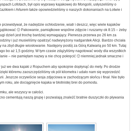
spach Lofotach, był opis wyprawy kajakowej do Mongolii, usłyszeliśmy o
azikiem i Arturem także opowiedzieliśmy o naszych dokonaniach na Łotwie i
 przewidywał, że nadejdzie ochłodzenie, wiatr i deszcz, więc wiele kajaków
je gąbkować 🙂 Pakowanie, pamiątkowe wspólne zdjęcie i ruszamy ok 8:15 – żeby
rugi dzień jest trochę bardziej wymagający. Pierwsza przerwa po 26 km za
 godziny i już musieliśmy opatrzyć nadwyrężony nadgarstek Alicji. Bardzo chciała
y na zbyt długie wiosłowanie. Następny postój za Górą Kalwarią po 50 km. Tutaj
ugo bo aż 1,5 godziny. W tym czasie zdążyliśmy nagotować wody dla wszystkich
 danie – nie pamiętam nazwy a nie chcę pokręcić 🙂 niemniej jednak smaczne i
y już we dwa kajaki z Ropuchem aby spokojnie dopłynąć do mety. Po drodze
zięki któremu zaoszczędziliśmy ok pół kilometra i udało nam się wyprzedzić
ii. Jeszcze oczywiście sesja zdjęciowa w zachodzącym słońcu i finał. Nie było
ym roku, ale dociągnięcie kajaka w błotnistej brei do pomostu.
emku, ale wszyscy w całości.
no cementują naszą grupę i pozwalają znaleźć bratnie duszyczki do pływania