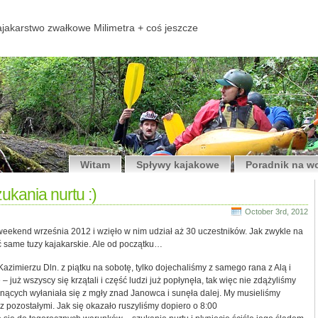
jakarstwo zwałkowe Milimetra + coś jeszcze
Witam
Spływy kajakowe
Poradnik na w
kania nurtu :)
October 3rd, 2012
weekend września 2012 i wzięło w nim udział aż 30 uczestników. Jak zwykle na
 same tuzy kajakarskie. Ale od początku…
zimierzu Dln. z piątku na sobotę, tylko dojechaliśmy z samego rana z Alą i
 – już wszyscy się krzątali i część ludzi już popłynęła, tak więc nie zdążyliśmy
ynących wyłaniała się z mgły znad Janowca i sunęła dalej. My musieliśmy
 pozostałymi. Jak się okazało ruszyliśmy dopiero o 8:00