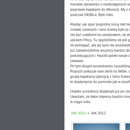
morskie opowieści o niedostępnych wy
wyprawie kajakami do Wenecji. My z K
podczas DEBILa. Było miło.
Kładąc się spać pogodną nocą nikt nie
zostało zalanych i rano trzeba było 
nie być ostatnimi bo wiedziałem, że d
ujściem Pilicy. Tu spędziliśmy ok pół
mi pomagać, ale jej ręce nie pozwalał
już zabarłożyliśmy wszyscy bardzo dł
potrzebujących i Hipolit upiekł swoje
ciekawe.
Po tym długim posiedzeniu ruszyliśm
Ropuch pokazał nam skrót na Wiśle, d
grupę kajakarzy płynącą z Góry Kalwar
to dopłynięcie do pomostu jak w zeszł
Ostatni uczestnicy dopłynęli już po ci
Uważam, ze takie imprezy bardzo moc
w ciągu roku.
3xK 2012
»
3xK 2012