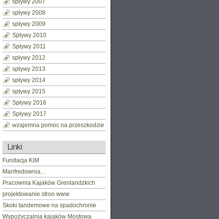
spływy 2007
spływy 2008
spływy 2009
Spływy 2010
Spływy 2011
spływy 2012
spływy 2013
spływy 2014
spływy 2015
Spływy 2016
Spływy 2017
wzajemna pomoc na przeszkodzie
Linki
Fundacja KiM
Manfredownia…
Pracownia Kajaków Grenlandzkich
projektowanie stron www
Skoki tandemowe na spadochronie
Wypożyczalnia kajaków Mostowa