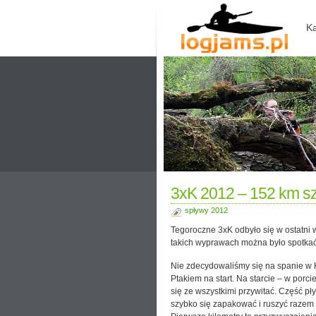
Ka
3xK 2012 – 152 km szu
spływy 2012
Tegoroczne 3xK odbyło się w ostatni 
takich wyprawach można było spotkać
Nie zdecydowaliśmy się na spanie w Ka
Ptakiem na start. Na starcie – w porcie
się ze wszystkimi przywitać. Część pł
szybko się zapakować i ruszyć razem z