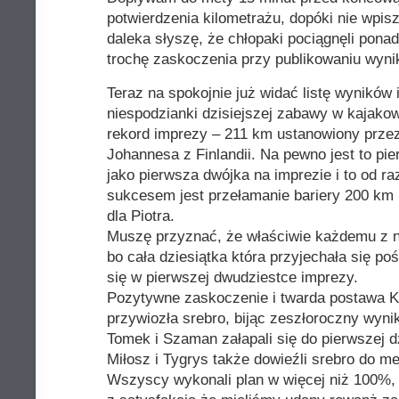
potwierdzenia kilometrażu, dopóki nie wpisz
daleka słyszę, że chłopaki pociągnęli pona
trochę zaskoczenia przy publikowaniu wyni
Teraz na spokojnie już widać listę wynikó
niespodzianki dzisiejszej zabawy w kajako
rekord imprezy – 211 km ustanowiony prze
Johannesa z Finlandii. Na pewno jest to pie
jako pierwsza dwójka na imprezie i to od 
sukcesem jest przełamanie bariery 200 km p
dla Piotra.
Muszę przyznać, że właściwie każdemu z na
bo cała dziesiątka która przyjechała się po
się w pierwszej dwudziestce imprezy.
Pozytywne zaskoczenie i twarda postawa Kin
przywiozła srebro, bijąc zeszłoroczny wyni
Tomek i Szaman załapali się do pierwszej dz
Miłosz i Tygrys także dowieźli srebro do me
Wszyscy wykonali plan w więcej niż 100%