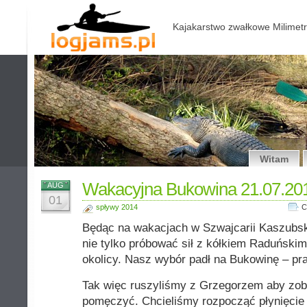
Kajakarstwo zwałkowe Milimetr
Witam
Wakacyjna Bukowina 21.07.20
AUG
01
spływy 2014
C
Będąc na wakacjach w Szwajcarii Kaszubsk
nie tylko próbować sił z kółkiem Raduńskim
okolicy. Nasz wybór padł na Bukowinę – p
Tak więc ruszyliśmy z Grzegorzem aby zob
pomęczyć. Chcieliśmy rozpocząć płynięcie