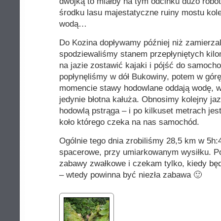
dwójką to miałby na tym odcinku dużo robo
środku lasu majestatyczne ruiny mostu ko
wodą…
Do Kozina dopływamy później niż zamierzal
spodziewaliśmy stanem przepłyniętych kil
na jazie zostawić kajaki i pójść do samoch
popłynęliśmy w dół Bukowiny, potem w gó
momencie stawy hodowlane oddają wodę, wi
jedynie błotna kałuża. Obnosimy kolejny ja
hodowlą pstrąga – i po kilkuset metrach je
koło którego czeka na nas samochód.
Ogólnie tego dnia zrobiliśmy 28,5 km w 5h
spacerowe, przy umiarkowanym wysiłku. P
zabawy zwałkowe i czekam tylko, kiedy bę
– wtedy powinna być niezła zabawa 🙂