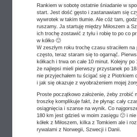
Rankiem w sobotę ostatnie śniadanie w spo
start. Jest dość gęsto i zastanawiam się cz
wywrotek w takim tłumie. Ale cóż tam, godzi
ruszamy. Ja startuję między Miłoszem a Sz
ich trochę zostawić z tyłu i robię to po co
w kółko 🙂
W zeszłym roku trochę czasu straciłem na p
często, teraz staram się to ogarnąć. Pierw
kółkach i trwa on całe 10 minut. Kolejny po 
że najlepsi mieli pierwszy przystanek po 1
nie przyjechałem tu ścigać się z Piotrkie
i jak się okazuje z wyobrażeniem mojej żon
Proste początkowo założenie, żeby zrobić m
troszkę komplikuje fakt, że płynąc cały cz
osiągnięcia i szanse na wynik. Co najgorsz
180 km jest gdzieś w moim zasięgu 🙁 i nie
kółek z Miłoszem, kilka z Tomkiem ale i r
rywalami z Norwegii, Szwecji i Danii.