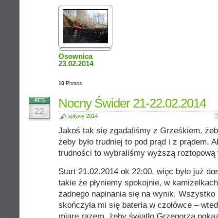
Osownica
23.02.2014
10
Photos
Nocny Świder 21-22.02.2014
FEB
22
spływy 2014
Jakoś tak się zgadaliśmy z Grześkiem, że
żeby było trudniej to pod prąd i z prądem. 
trudności to wybraliśmy wyższą roztopową 
Start 21.02.2014 ok 22:00, więc było już do
takie że płyniemy spokojnie, w kamizelkach
żadnego napinania się na wynik. Wszystko 
skończyła mi się bateria w czołówce – wte
miarę razem, żeby światło Grzegorza poka