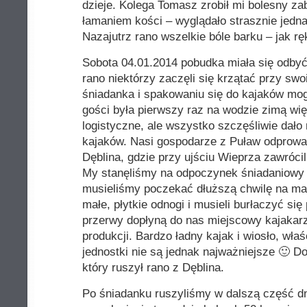
dzieje. Kolega Tomasz zrobił mi bolesny za
łamaniem kości – wyglądało strasznie jedn
Nazajutrz rano wszelkie bóle barku – jak ręk
Sobota 04.01.2014 pobudka miała się odbyć 
rano niektórzy zaczęli się krzątać przy sw
śniadanka i spakowaniu się do kajaków mo
gości była pierwszy raz na wodzie zimą wię
logistyczne, ale wszystko szczęśliwie dało
kajaków. Nasi gospodarze z Puław odprowad
Dęblina, gdzie przy ujściu Wieprza zawrócil
My stanęliśmy na odpoczynek śniadaniowy
musieliśmy poczekać dłuższą chwilę na mar
małe, płytkie odnogi i musieli burłaczyć si
przerwy dopłyną do nas miejscowy kajakarz
produkcji. Bardzo ładny kajak i wiosło, wła
jednostki nie są jednak najważniejsze 🙂 D
który ruszył rano z Dęblina.
Po śniadanku ruszyliśmy w dalszą część d