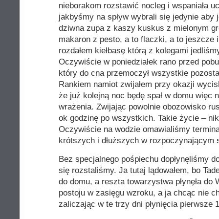
nieborakom rozstawić nocleg i wspaniała uc
jakbyśmy na spływ wybrali się jedynie aby 
dziwna zupa z kaszy kuskus z mielonym gr
makaron z pesto, a to flaczki, a to jeszcze 
rozdałem kiełbasę którą z kolegami jedliśm
Oczywiście w poniedziałek rano przed pobu
który do cna przemoczył wszystkie pozosta
Rankiem namiot zwijałem przy okazji wycis
że już kolejną noc będę spał w domu więc n
wrażenia. Zwijając powolnie obozowisko r
ok godzinę po wszystkich. Takie życie – nik
Oczywiście na wodzie omawialiśmy termina
krótszych i dłuższych w rozpoczynającym s
Bez specjalnego pośpiechu dopłynęliśmy do
się rozstaliśmy. Ja tutaj lądowałem, bo Tad
do domu, a reszta towarzystwa płynęła do 
postoju w zasięgu wzroku, a ja chcąc nie 
zaliczając w te trzy dni płynięcia pierwsze