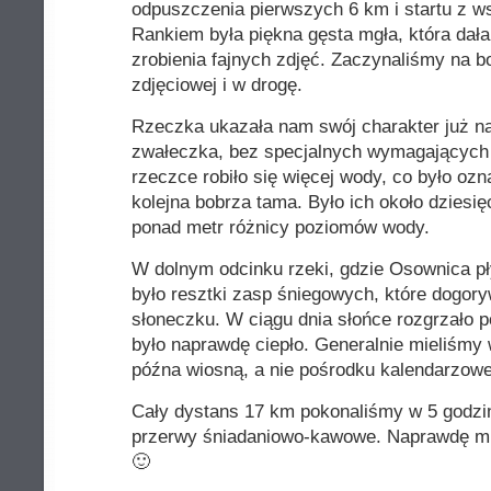
odpuszczenia pierwszych 6 km i startu z w
Rankiem była piękna gęsta mgła, która dał
zrobienia fajnych zdjęć. Zaczynaliśmy na bo
zdjęciowej i w drogę.
Rzeczka ukazała nam swój charakter już n
zwałeczka, bez specjalnych wymagających 
rzeczce robiło się więcej wody, co było ozn
kolejna bobrza tama. Było ich około dziesię
ponad metr różnicy poziomów wody.
W dolnym odcinku rzeki, gdzie Osownica pł
było resztki zasp śniegowych, które dogo
słoneczku. W ciągu dnia słońce rozgrzało p
było naprawdę ciepło. Generalnie mieliśmy
późna wiosną, a nie pośrodku kalendarzowe
Cały dystans 17 km pokonaliśmy w 5 godzin
przerwy śniadaniowo-kawowe. Naprawdę mi
🙂