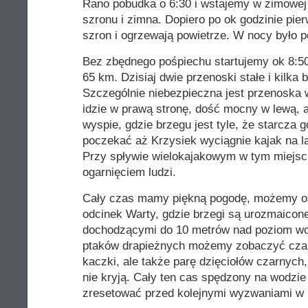
Rano pobudka o 6:30 i wstajemy w zimowej 
szronu i zimna. Dopiero po ok godzinie pie
szron i ogrzewają powietrze. W nocy było po
Bez zbędnego pośpiechu startujemy ok 8:50
65 km. Dzisiaj dwie przenoski stałe i kilka
Szczególnie niebezpieczna jest przenoska w
idzie w prawą stronę, dość mocny w lewą, 
wyspie, gdzie brzegu jest tyle, że starcza 
poczekać aż Krzysiek wyciągnie kajak na l
Przy spływie wielokajakowym w tym miejs
ogarnięciem ludzi.
Cały czas mamy piękną pogodę, możemy o
odcinek Warty, gdzie brzegi są urozmaicon
dochodzącymi do 10 metrów nad poziom wod
ptaków drapieżnych możemy zobaczyć czaple
kaczki, ale także parę dzięciołów czarnych,
nie kryją. Cały ten cas spędzony na wodzi
zresetować przed kolejnymi wyzwaniami w 