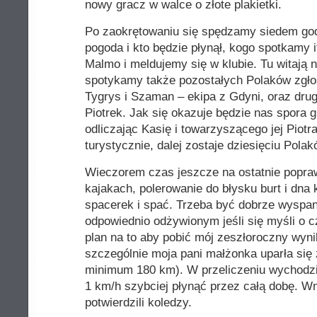
nowy gracz w walce o złote plakietki.
Po zaokrętowaniu się spędzamy siedem god
pogoda i kto będzie płynął, kogo spotkamy i
Malmo i meldujemy się w klubie. Tu witają 
spotykamy także pozostałych Polaków zgło
Tygrys i Szaman – ekipa z Gdyni, oraz drug
Piotrek. Jak się okazuje będzie nas spora 
odliczając Kasię i towarzyszącego jej Piotra
turystycznie, dalej zostaje dziesięciu Pol
Wieczorem czas jeszcze na ostatnie popraw
kajakach, polerowanie do błysku burt i dna 
spacerek i spać. Trzeba być dobrze wyspa
odpowiednio odżywionym jeśli się myśli o
plan na to aby pobić mój zeszłoroczny wyn
szczególnie moja pani małżonka uparła się 
minimum 180 km). W przeliczeniu wychodzi
1 km/h szybciej płynąć przez całą dobę. Wn
potwierdzili koledzy.