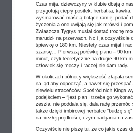
Czas mija, dziewczyny w klubie dbają o nas
przygotują ciepły posiłek, herbatka, kawka,
wysmarować maścią bolące ramię, podać dr
życzenia a one uwijają się jak mrówki i po
Zwłaszcza Tygrys musiał dostać trochę moc
marudził na przerwach. No i ja oczywiście 
śpiewkę o 180 km. Niestety czas mijał i r
szansę… Pierwszą połówkę planu – 90 km 
minut, czyli teoretycznie na drugie 90 km 
człowiek się męczy i raczej nie dam rady.
W okolicach północy większość złapała sen
na ląd aby odpocząć, a nawet się przespać.
niewielu straceńców. Spośród nich Kinga w
podejściem – “jest plan i trzeba go wykonać,
zeszła, nie poddała się, dała radę przemóc 
także dzięki imbirowej herbatce “budzę się”
na niezłej prędkości, czym nadganiam czas 
Oczywiście nie piszę tu, że co jakiś czas du