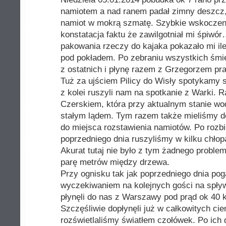
namiotem a nad ranem padał zimny deszcz, 
namiot w mokrą szmatę. Szybkie wskoczeni
konstatacja faktu że zawilgotniał mi śpiwór
pakowania rzeczy do kajaka pokazało mi i
pod pokładem. Po zebraniu wszystkich śmi
z ostatnich i płynę razem z Grzegorzem pra
Tuż za ujściem Pilicy do Wisły spotykamy s
z kolei ruszyli nam na spotkanie z Warki
Czerskiem, która przy aktualnym stanie wo
stałym lądem. Tym razem także mieliśmy d
do miejsca rozstawienia namiotów. Po rozbi
poprzedniego dnia ruszyliśmy w kilku chłop
Akurat tutaj nie było z tym żadnego proble
parę metrów między drzewa.
Przy ognisku tak jak poprzedniego dnia po
wyczekiwaniem na kolejnych gości na spły
płynęli do nas z Warszawy pod prąd ok 40 
Szczęśliwie dopłynęli już w całkowitych ci
rozświetlaliśmy światłem czołówek. Po ich