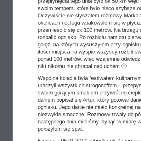
przepłynięcia tego dnia było ok 50 km więc
swoim tempem, które było nieco szybsze o
Oczywiście nie słyszałem rozmowy Marka z
okolicach noclegu wpakowałem się w płyciz
przemieścić się ok 100 metrów. Na brzegu c
rozpalić ognisko. Po rozbiciu namiotu pier
gałęzi na których wysuszyłem przy ognisku 
ilości miejsca na wyspie wszyscy rozbili s
ponad 100 metrów, więc wzajemne odwiedzin
nikt nikomu nie chrapał nad uchem 🙂
Wspólna kolacja była festiwalem kulinarny
uraczyli wszystkich strogonoffem – przep
swoim gorącym smakiem przywróciło ciepło
daniem popisał się Artur, który gotował dan
ognisku. Jego danie nie miało konkretnej n
niezwykle smaczne. Rozmowy trwały do pó
następnego dnia mieliśmy płynąć w miarę w
położyłem się spać.
Niedziela 05.01.2014 pobudka ok 7 rano pr