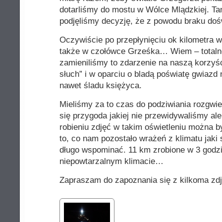
dotarliśmy do mostu w Wólce Mlądzkiej. T
podjęliśmy decyzję, że z powodu braku doś
Oczywiście po przepłynięciu ok kilometra w
także w czołówce Grześka… Wiem – totalne
zamieniliśmy to zdarzenie na naszą korzyś
słuch” i w oparciu o bladą poświatę gwiazd 
nawet śladu księżyca.
Mieliśmy za to czas do podziwiania rozgwi
się przygoda jakiej nie przewidywaliśmy al
robieniu zdjęć w takim oświetleniu można b
to, co nam pozostało wrażeń z klimatu jaki
długo wspominać. 11 km zrobione w 3 godzi
niepowtarzalnym klimacie…
Zapraszam do zapoznania się z kilkoma zdj