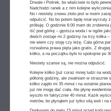
Drwale i Piotrek, bo właściwie to było pewn
Nadchodzi ranek a z nim kolejne wyliczeni
No i niestety znowu złoto jest w moim zasi
odpuścić. No bo potem będę miał wyrzuty że
próbuję. O godzinie 6:00 mam do zrobienia 
iść pod górkę – gęstsza woda i w ogóle jak
dwóch zostaje mi 2 godziny na trzy kółka – 
nie wiem czy stoję czy leżę. Cała górna parti
rozwalona prawa pięta jako gratis. Z drugiej
kółko, a na początku było to spokojnie po 
Niestety szanse są, nie można odpuścić.
Kolejne kółko (już coraz mniej ludzi na wod
półtorej godziny, ale zwalniam w straszni
kółko zajęło mi 35 minut i na ostatnie plan
już nie mogę dać ciała. Ale płynę ewidentni
wyszło mi faktycznie 40 minut. Kazik wyści
metrów, bo płynąłem już tylko siłą woli i na
Dopływam do mety 15 minut przed końcową