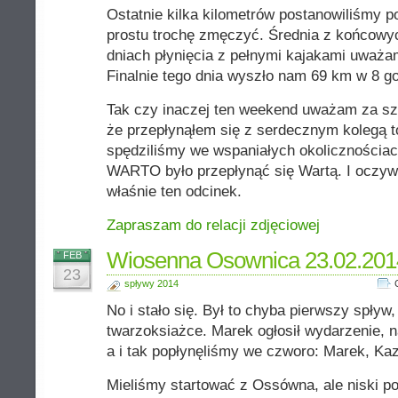
Ostatnie kilka kilometrów postanowiliśmy p
prostu trochę zmęczyć. Średnia z końcowy
dniach płynięcia z pełnymi kajakami uważam
Finalnie tego dnia wyszło nam 69 km w 8 go
Tak czy inaczej ten weekend uważam za sz
że przepłynąłem się z serdecznym kolegą t
spędziliśmy we wspaniałych okolicznościac
WARTO było przepłynąć się Wartą. I oczyw
właśnie ten odcinek.
Zapraszam do relacji zdjęciowej
Wiosenna Osownica 23.02.201
FEB
23
spływy 2014
No i stało się. Był to chyba pierwszy spływ
twarzoksiażce. Marek ogłosił wydarzenie, n
a i tak popłynęliśmy we czworo: Marek, Kazik
Mieliśmy startować z Ossówna, ale niski p