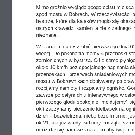
Mimo groźnie wyglądającego opisu miejsca
spod mostu w Bobrach. W rzeczywistości p
bystrze, które dla kajaków mogło się okaz
ostrych krawędzi kamieni a nie z żadnego in
nieznane.
W planach mamy zrobić pierwszego dnia 6
więcej. Do pokonania mamy 4 przenoski sta
zamienionych w bystrza. O ile samo płynię
około 10 km/h bez specjalnego napinania si
przenoskach i przerwach śniadaniowych mo
mostu w Bobrownikach dopływamy po prawi
rozbijamy namioty i rozpalamy ognisko. Go
zawsze po całym dniu intensywnego wiosło
pierwszego głodu spokojnie “meldujemy” s
ok i zaczynamy pieczenie kiełbasek na ogn
dzień – bezwietrzna, niebo bezchmurne, jes
ok 21, ale już wtedy widzimy początki szro
mróz dał się nam we znaki, bo obydwaj mie