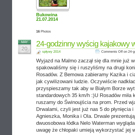
Bukowina
21.07.2014
16
Photos
24-godzinny wyścig kajakowy 
MAY
20
spływy 2014
Comments Off
on 24-g
Wyjazd na Malmo zaczął się dla mnie już w
spakowaliśmy się i ruszyliśmy na drugi kon
Rosadów. Z Bemowa zabieramy Kazika i cią
jak cywilizowani ludzie. Oczywiście nadkła
przyspieszamy tak aby w Białym Borze wyt
standardowych 35 km/h :)U Rosadów miła ko
ruszamy do Świnoujścia na prom. Przed w
Drwalami, czyli jest już nas 5 do płynięcia
Agnieszka, Monika i Ola. Drwale prezentuj
dwuosobowa łódka Nelo Waterman wygląda n
uwagę że chłopaki umieją wykorzystać jej w