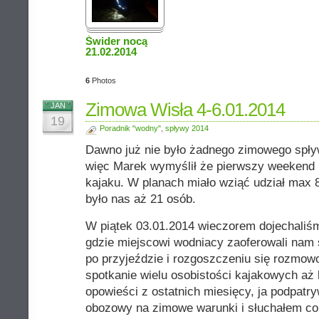
Świder nocą
21.02.2014
6
Photos
Zimowa Wisła 4-6.01.2014
JAN
19
Poradnik "wodny"
,
spływy 2014
Dawno już nie było żadnego zimowego spły
więc Marek wymyślił że pierwszy weekend
kajaku. W planach miało wziąć udział max 8
było nas aż 21 osób.
W piątek 03.01.2014 wieczorem dojechaliś
gdzie miejscowi wodniacy zaoferowali nam
po przyjeździe i rozgoszczeniu się rozmow
spotkanie wielu osobistości kajakowych aż 
opowieści z ostatnich miesięcy, ja podpatr
obozowy na zimowe warunki i słuchałem co 