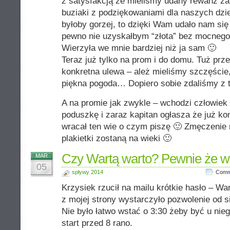
z satysfakcją że mieliśmy udany rewanż za
buziaki z podziękowaniami dla naszych dz
byłoby gorzej, to dzięki Wam udało nam się 
pewno nie uzyskałbym “złota” bez mocnego
Wierzyła we mnie bardziej niż ja sam 🙂
Teraz już tylko na prom i do domu. Tuż prz
konkretna ulewa – ależ mieliśmy szczęście,
piękna pogoda… Dopiero sobie zdaliśmy z 
A na promie jak zwykle – wchodzi człowiek 
poduszkę i zaraz kapitan ogłasza że już ko
wracał ten wie o czym piszę 🙂 Zmęczenie m
plakietki zostaną na wieki 🙂
Czy Wartą warto? Pewnie że wa
MAR
05
spływy 2014
Comm
Krzysiek rzucił na mailu krótkie hasło – W
z mojej strony wystarczyło pozwolenie od s
Nie było łatwo wstać o 3:30 żeby być u nie
start przed 8 rano.