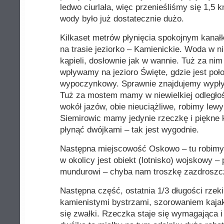
ledwo ciurlała, więc przenieśliśmy się 1,5 k
wody było już dostatecznie dużo.
Kilkaset metrów płynięcia spokojnym kanałk
na trasie jeziorko – Kamienickie. Woda w ni
kąpieli, dosłownie jak w wannie. Tuż za n
wpływamy na jezioro Święte, gdzie jest poł
wypoczynkowy. Sprawnie znajdujemy wypły
Tuż za mostem mamy w niewielkiej odległoś
wokół jazów, obie nieuciążliwe, robimy lew
Siemirowic mamy jedynie rzeczkę i piękne 
płynąć dwójkami – tak jest wygodnie.
Następna miejscowość Oskowo – tu robimy 
w okolicy jest obiekt (lotnisko) wojskowy 
mundurowi – chyba nam troszkę zazdroszc
Następna część, ostatnia 1/3 długości rzek
kamienistymi bystrzami, szorowaniem kajak
się zwałki. Rzeczka staje się wymagająca i 