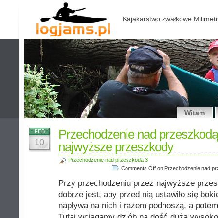
Kajakarstwo zwałkowe Milimetr
Witam
Przechodzenie nad przeszkodą 
FEB
10
najwyższe przeszkody
Przechodzenie nad przeszkodą 3
Comments Off
on Przechodzenie nad pr
Przy przechodzeniu przez najwyższe przes
dobrze jest, aby przed nią ustawiło się bo
napływa na nich i razem podnoszą, a potem
Tutaj wciągamy dziób na dość dużą wysokoś