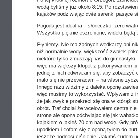
wodą byliśmy już około 8:15. Po rozstawi
kajaków podziwiając dwie sarenki pasące si
Pogoda jest idealna – słoneczko, zero wiatr
Wszystko pięknie oszronione, widoki będą 
Płyniemy. Nie ma żadnych wędkarzy ani nik
niż normalnie wody, większość zwałek pok
niektóre tylko zmuszają nas do gimnastyki. 
więc ma większy kłopot z pokonywaniem p
jednej z nich odwracam się, aby zobaczyć 
mało się nie przewracam – na własne życzen
Innego razu widzimy z daleka oponę zawies
więc musimy to wykorzystać. Wpływam z i
że jak zwykle przekręci się ona w którąś s
obrót. Traf chciał że wcelowałem centralnie
stronę ale opona odchylając się jak wahadł
kajakiem o jakieś 70 cm nad wodę. Gdy pró
upadkiem i cofam się z oponą tyłem do nurt
jeszcze podnosi ciśnienie. Jakimś cudem ud