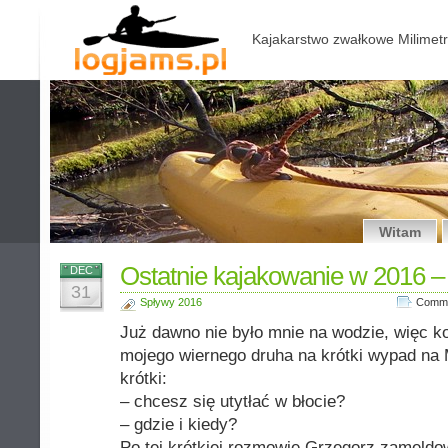
Kajakarstwo zwałkowe Milimetr
Witam
Ostatnie kajakowanie w 2016 –
DEC
31
Spływy 2016
Comme
Już dawno nie było mnie na wodzie, więc k
mojego wiernego druha na krótki wypad na 
krótki:
– chcesz się utytłać w błocie?
– gdzie i kiedy?
Po tej krótkiej rozmowie Grzegorz zameldow