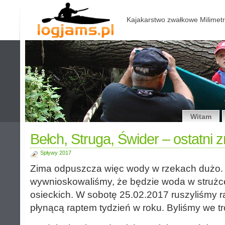
Kajakarstwo zwałkowe Milimetr
Witam
Bełch, Struga, Świder – ostatni 
Spływy 2017
Zima odpuszcza więc wody w rzekach dużo.
wywnioskowaliśmy, że będzie woda w strużc
osieckich. W sobotę 25.02.2017 ruszyliśmy 
płynącą raptem tydzień w roku. Byliśmy we troj