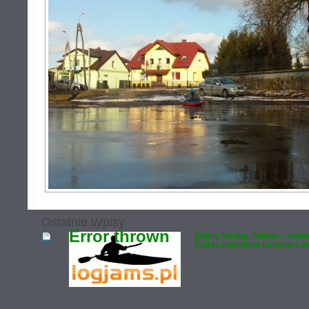
Ostatnie Wpisy
Error thrown
Bełch, Struga, Świder – osta
Call to undefined function L