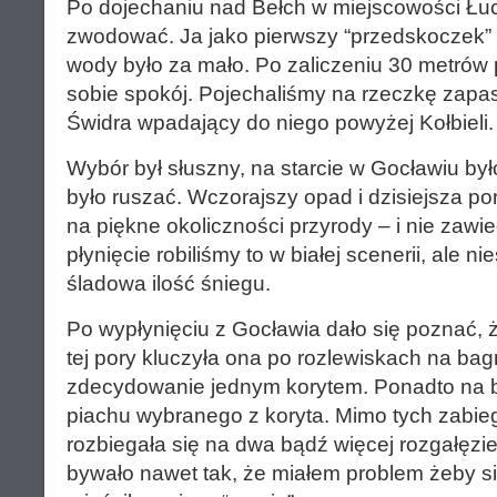
Po dojechaniu nad Bełch w miejscowości Łu
zwodować. Ja jako pierwszy “przedskoczek” 
wody było za mało. Po zaliczeniu 30 metrów 
sobie spokój. Pojechaliśmy na rzeczkę zapa
Świdra wpadający do niego powyżej Kołbieli.
Wybór był słuszny, na starcie w Gocławiu by
było ruszać. Wczorajszy opad i dzisiejsza p
na piękne okoliczności przyrody – i nie zawi
płynięcie robiliśmy to w białej scenerii, ale ni
śladowa ilość śniegu.
Po wypłynięciu z Gocławia dało się poznać, ż
tej pory kluczyła ona po rozlewiskach na bag
zdecydowanie jednym korytem. Ponadto na b
piachu wybranego z koryta. Mimo tych zabiegó
rozbiegała się na dwa bądź więcej rozgałęzi
bywało nawet tak, że miałem problem żeby si