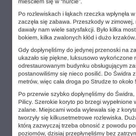
mieściłem się w “nurcie”.
Po rozlewiskach i łąkach rzeczka wpłynęła w l
zaczęła się zabawa. Przeszkody w zimowej, n
dawały nam wiele satysfakcji. Było kilka mos
bokiem, kilka zwalonych kłód i dużo krzaków.
Gdy dopłynęliśmy do jedynej przenoski na
ukazało się piękne, luksusowo wykończone 
odrestaurowanym budynku obsługującym zast
postanowiliśmy się nieco posilić. Do Świdra 
metrów, więc cała droga po Strudze to około
Po przerwie szybko dopłynęliśmy do Świdra, kt
Pilicy. Szerokie koryto po brzegi wypełnione
zalane. Miejscami woda wylewała się z koryta
tworzyły się kilkusetmetrowe rozlewiska. Du
którą zazwyczaj trzeba obnosić z powodu po
poziomów, dzisiaj przepłynęliśmy bez zatrzy