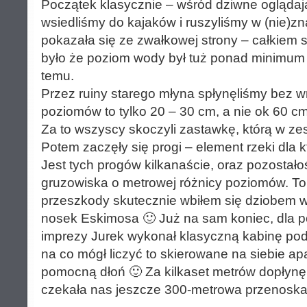
Początek klasycznie – wśród dziwne oglądają
wsiedliśmy do kajaków i ruszyliśmy w (nie)
pokazała się ze zwałkowej strony – całkiem 
było że poziom wody był tuż ponad minimum –
temu.
Przez ruiny starego młyna spłynęliśmy bez wr
poziomów to tylko 20 – 30 cm, a nie ok 60 cm 
Za to wszyscy skoczyli zastawkę, którą w ze
Potem zaczęły się progi – element rzeki dla k
Jest tych progów kilkanaście, oraz pozostał
gruzowiska o metrowej różnicy poziomów. To 
przeszkody skutecznie wbiłem się dziobem w 
nosek Eskimosa 🙂 Już na sam koniec, dla po
imprezy Jurek wykonał klasyczną kabinę pod
na co mógł liczyć to skierowane na siebie apa
pomocną dłoń 🙂 Za kilkaset metrów dopłynęli
czekała nas jeszcze 300-metrowa przenoska 