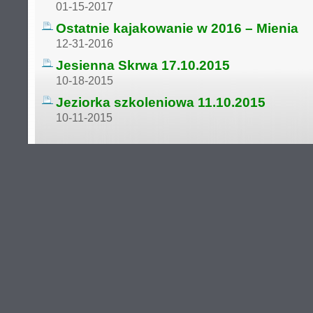
01-15-2017
Ostatnie kajakowanie w 2016 – Mienia
12-31-2016
Jesienna Skrwa 17.10.2015
10-18-2015
Jeziorka szkoleniowa 11.10.2015
10-11-2015