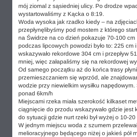
mój ziomal z sąsiedniej ulicy. Po drodze wpa
wystartowaliśmy z Kącka o 8:19.
Woda wysoka jak rzadko kiedy – na zdjęciac
przepłynęlibyśmy pod mostem z którego sta
na Świdrze na co dzień pokazuje 70-100 cm 
podczas lipcowych powodzi było to: 225 cm i 
wskazywało rekordowe 304 cm i przepływ 51,
mniej, więc załapaliśmy się na rekordowej wy
Od samego początku aż do końca trasy płynię
przemieszczaniem się wprzód, ale znajdowa
wodzie przy niewielkim wysiłku napędowym. Ś
ponad 6km/h
Miejscami rzeka miała szerokość kilkaset met
ciągnięcie do przodu wskazywało gdzie jest 
do sytuacji gdzie nurt rzeki był wyżej o 10-20
W jednym miejscu woda z szumem przelewał
melioracyjnego będącego niżej o jakieś pół