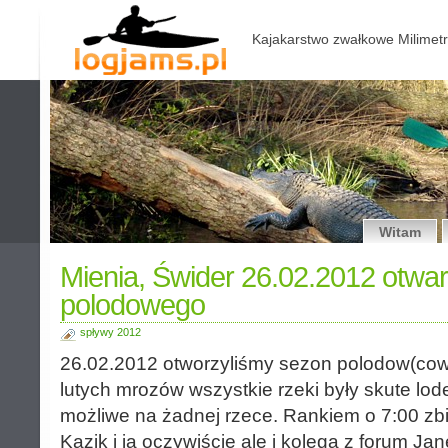
Kajakarstwo zwałkowe Milimetr
Witam
Mienia, Świder 26.02.2012 otwa
polodowego
spływy 2012
26.02.2012 otworzyliśmy sezon polodow(cow
lutych mrozów wszystkie rzeki były skute lod
możliwe na żadnej rzece. Rankiem o 7:00 zbió
Kazik i ja oczywiście ale i kolega z forum Jan