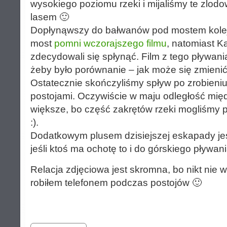
wysokiego poziomu rzeki i mijaliśmy te zlod
lasem 🙂
Dopłynąwszy do bałwanów pod mostem kolejo
most
pomni wczorajszego filmu
, natomiast K
zdecydowali się spłynąć. Film z tego pływan
żeby było porównanie – jak może się zmienić
Ostatecznie skończyliśmy spływ po zrobieniu
postojami. Oczywiście w maju odległość mię
większe, bo część zakrętów rzeki mogliśmy p
:).
Dodatkowym plusem dzisiejszej eskapady je
jeśli ktoś ma ochotę to i do górskiego pływani
Relacja zdjęciowa jest skromna, bo nikt nie w
robiłem telefonem podczas postojów 🙂