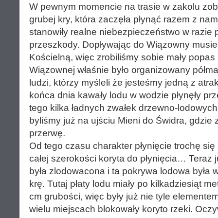
W pewnym momencie na trasie w zakolu zob
grubej kry, która zaczęła płynąć razem z na
stanowiły realne niebezpieczeństwo w razie p
przeszkody. Dopływając do Wiązowny musiel
Kościelną, więc zrobiliśmy sobie mały popas 
Wiązownej właśnie było organizowany półmara
ludzi, którzy myśleli że jesteśmy jedną z atra
końca dnia kawały lodu w wodzie płynęły przed
tego kilka ładnych zwałek drzewno-lodowych.
byliśmy już na ujściu Mieni do Świdra, gdzie 
przerwę.
Od tego czasu charakter płynięcie trochę się z
całej szerokości koryta do płynięcia… Teraz
była zlodowacona i ta pokrywa lodowa była w
krę. Tutaj płaty lodu miały po kilkadziesiąt m
cm grubości, więc były już nie tyle elemente
wielu miejscach blokowały koryto rzeki. Oczy