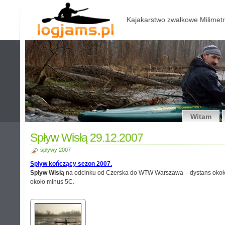
Kajakarstwo zwałkowe Milimetr
Witam
Spływ Wisłą 29.12.2007
spływy 2007
Spływ kończący sezon 2007.
Spływ Wisłą
na odcinku od Czerska do WTW Warszawa – dystans około 
około minus 5C.